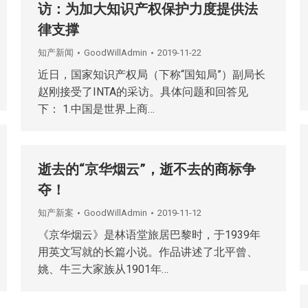
访：为加大知识产权保护力度提供法
律支撑
知产新闻
GoodWillAdmin
2019-11-22
近日，国家知识产权局（下称“国知局”）副局长
赵刚接受了INTA的采访。具体问题和回答见
下： 1.中国是世界上商…
逝去的“京华烟云”，逝不去的商标争
夺！
知产新案
GoodWillAdmin
2019-11-12
《京华烟云》是林语堂旅居巴黎时，于1939年
用英文写就的长篇小说。作品讲述了北平曾、
姚、牛三大家族从1901年…