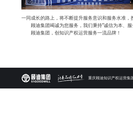
一同成长的路上，将不断提升服务意识和服务水准，
顾迪集团竭诚为您服务，我们秉持“诚信为本、服务
顾迪集团，创知识产权运营服务一流品牌！
重庆顾迪知识产权运营集