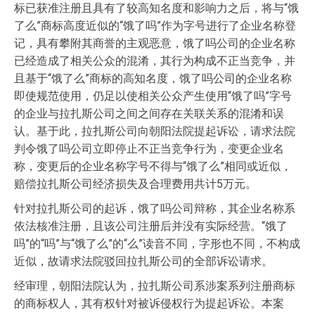
标已获准注册且具有了较高知名度和影响力之后，将与“饿
了么”商标高度近似的“饿了吗”作为字号进行了企业名称登
记，具有攀附其商誉的主观恶意，饿了吗公司的企业名称
已经造成了相关公众的混淆，其行为构成不正当竞争，并
且基于“饿了么”商标的高知名度，饿了吗公司的企业名称
即使规范使用，仍足以使相关公众产生使用“饿了吗”字号
的企业与拉扎斯公司之间之间存在关联关系的混淆和误
认。基于此，拉扎斯公司向朝阳法院提起诉讼，请求法院
判令饿了吗公司立即停止不正当竞争行为，变更企业名
称，变更后的企业名称字号不得与“饿了么”相同或近似，
赔偿拉扎斯公司经济损失及合理费用共计5万元。
针对拉扎斯公司的起诉，饿了吗公司辩称，其企业名称系
依法核准注册，且该公司注册后并没有实际经营。“饿了
吗”的“吗”与“饿了么”的“么”读音不同，字形也不同，不构成
近似，故请求法院驳回拉扎斯公司的全部诉讼请求。
经审理，朝阳法院认为，拉扎斯公司系涉案系列注册商标
的商标权人，其有权针对被诉侵权行为提起诉讼。本案