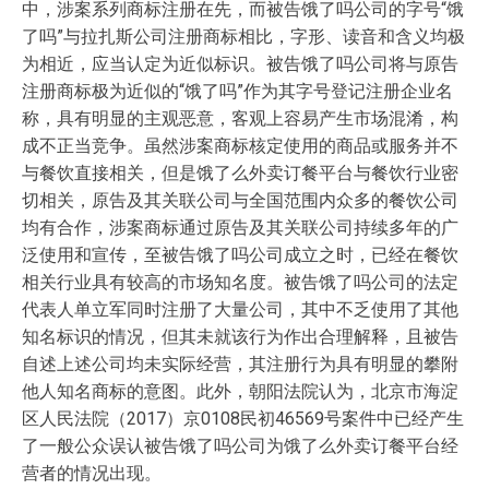
中，涉案系列商标注册在先，而被告饿了吗公司的字号“饿
了吗”与拉扎斯公司注册商标相比，字形、读音和含义均极
为相近，应当认定为近似标识。被告饿了吗公司将与原告
注册商标极为近似的“饿了吗”作为其字号登记注册企业名
称，具有明显的主观恶意，客观上容易产生市场混淆，构
成不正当竞争。虽然涉案商标核定使用的商品或服务并不
与餐饮直接相关，但是饿了么外卖订餐平台与餐饮行业密
切相关，原告及其关联公司与全国范围内众多的餐饮公司
均有合作，涉案商标通过原告及其关联公司持续多年的广
泛使用和宣传，至被告饿了吗公司成立之时，已经在餐饮
相关行业具有较高的市场知名度。被告饿了吗公司的法定
代表人单立军同时注册了大量公司，其中不乏使用了其他
知名标识的情况，但其未就该行为作出合理解释，且被告
自述上述公司均未实际经营，其注册行为具有明显的攀附
他人知名商标的意图。此外，朝阳法院认为，北京市海淀
区人民法院（2017）京0108民初46569号案件中已经产生
了一般公众误认被告饿了吗公司为饿了么外卖订餐平台经
营者的情况出现。