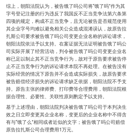
综上，朝阳法院认为，被告饿了吗公司将“饿了吗”作为其
字号登记注册的行为违反了我国反不正当竞争法第六条第
四项的规定，构成不正当竞争，且无论被告是否规范使用
其企业字号均难以避免相关公众造成混淆误认，故原告拉
扎斯公司要求被告饿了吗公司变更企业名称的诉讼请求，
朝阳法院依法予以支持。在案证据无法证明被告饿了吗公
司实际开展了经营活动，判令被告饿了吗公司变更企业名
称已足以制止其不正当竞争行为，故对于原告要求被告停
止不正当竞争行为的诉讼请求本院不再处理。在被告没有
实际经营的情况下原告并不会造成实际损失，故原告要求
被告赔偿经济损失的诉讼请求缺乏依据，朝阳法院不予支
持。原告主张的律师费、打印费等合理费用，朝阳法院根
据合理性、必要性、关联性原则酌定予以支持。
基于上述理由，朝阳法院判决被告饿了吗公司于本判决生
效之日立即变更其企业名称，变更后的企业名称中不得含
有与“饿了么”相同或者近似的文字；被告饿了吗公司赔偿
原告拉扎斯公司合理费用1万元。