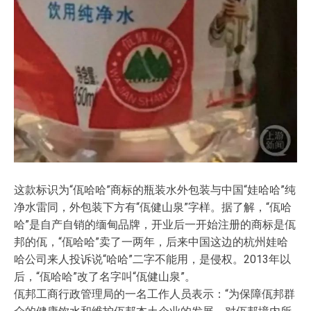
这款标识为“佤哈哈”商标的瓶装水外包装与中国“娃哈哈”纯
净水雷同，外包装下方有“佤健山泉”字样。据了解，“佤哈
哈”是自产自销的缅甸品牌，开业后一开始注册的商标是佤
邦的佤，“佤哈哈”卖了一两年，后来中国这边的杭州娃哈
哈公司来人投诉说“哈哈”二字不能用，是侵权。2013年以
后，“佤哈哈”改了名字叫“佤健山泉”。
佤邦工商行政管理局的一名工作人员表示：“为保障佤邦群