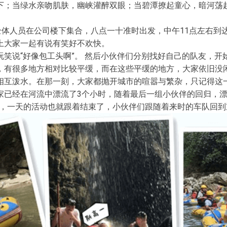
下；当绿水亲吻肌肤，幽峡灌醉双眼；当碧潭撩起童心，暗河荡
全体人员在公司楼下集合，八点一十准时出发，中午11点左右到
上大家一起有说有笑好不欢快。
笑说“好像包工头啊”。 然后小伙伴们分别找好自己的队友，开
，有很多地方相对比较平缓，而在这些平缓的地方，大家依旧没
相互泼水。在那一刻，大家都抛开城市的喧嚣与繁杂，只记得这
家已经在河流中漂流了3个小时，随着最后一组小伙伴的回归，漂
束，一天的活动也就跟着结束了，小伙伴们跟随着来时的车队回到