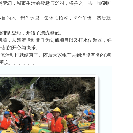
起梦幻，城市生活的疲惫与沉闷，将挥之一去，顷刻间
达目的地，稍作休息，集体拍拍照，吃个午饭，然后就
始排队登船，开始了漂流游记。
闲着，从漂流运动晋升为划船项目以及打水仗游戏，好
一刻的开心与快乐。
流活动也就结束了。随后大家驱车去到涪陵有名的“糖
重庆。。。。。。