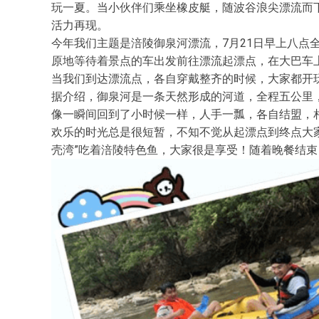
玩一夏。当小伙伴们乘坐橡皮艇，随波谷浪尖漂流而
活力再现。
今年我们主题是涪陵御泉河漂流，7月21日早上八点
原地等待着景点的车出发前往漂流起漂点，在大巴车
当我们到达漂流点，各自穿戴整齐的时候，大家都开玩
据介绍，御泉河是一条天然形成的河道，全程五公里
像一瞬间回到了小时候一样，人手一瓢，各自结盟，
欢乐的时光总是很短暂，不知不觉从起漂点到终点大
壳湾”吃着涪陵特色鱼，大家很是享受！随着晚餐结