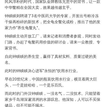
民风淳朴的时代，国家队金牌教练无意中的背书，让一款
中华鳖精在全国大卖，效果越传越玄乎。
钟睒睒则聘请了3名中医药大学的专家，开发出号称冷冻
干燥再粉碎的新技术，把全龟全鳖化成粉，推出了他的发
家力作“养生龟鳖丸”。
钟睒睒主动开放工厂，请来记者和消费者参观，同时发动
门路，办起了龟鳖药用价值的研讨会，请来一众教授、专
家背书。
自此钟睒睒的养生堂，赢得了真材实料、质量过硬的美
名。
此时的钟睒睒决心进军“永恒的”饮用水行业。
早在20世纪末，中国的瓶装饮用水行业，横亘着两大巨
头，一个是娃哈哈，一个是乐百氏。
而此时的门外汉钟睒睒，一没名气，二没技术。只能望着
家乡千岛湖深邃清冽的水源叹息。他深知，人可以不买保
健品，但不可能不喝水。