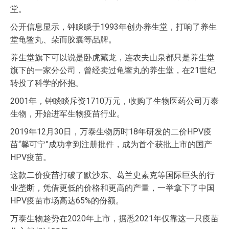
堂。
公开信息显示，钟睒睒于1993年创办养生堂，打响了养生
堂龟鳖丸、朵而胶囊等品牌。
养生堂旗下可以说是卧虎藏龙，连农夫山泉都只是养生堂
旗下的一家分公司，曾经卖过龟鳖丸的养生堂，在21世纪
转投了科学的怀抱。
2001年，钟睒睒斥资1710万元，收购了生物医药公司万泰
生物，开始进军生物疫苗行业。
2019年12月30日，万泰生物历时18年研发的二价HPV疫
苗“馨可宁”成功拿到注册批件，成为首个获批上市的国产
HPV疫苗。
这款二价疫苗打破了默沙东、葛兰史素克等国际巨头的行
业垄断，凭借更低的价格和更高的产量，一举拿下了中国
HPV疫苗市场高达65%的份额。
万泰生物趁势在2020年上市，据悉2021年仅靠这一只疫苗