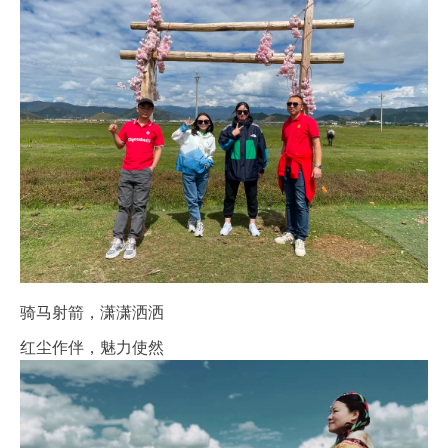
骑马射箭，潇潇洒洒
红尘作伴，魅力使然