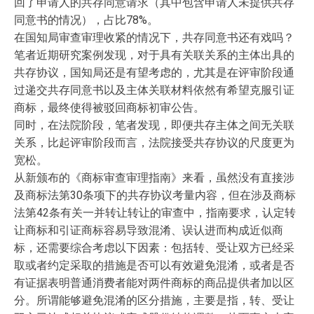
回了申请人的共存同意请求（其中包含申请人未提供共存
同意书的情况），占比78%。
在国知局审查审理收紧的情况下，共存同意书还有戏吗？
笔者近期研究案例发现，对于具有关联关系的主体出具的
共存协议，国知局还是有望考虑的，尤其是在评审阶段通
过递交共存同意书以及主体关联材料依然有希望克服引证
商标，最终使得被驳回商标初审公告。
同时，在法院阶段，笔者发现，即便共存主体之间无关联
关系，比起评审阶段而言，法院接受共存协议的尺度更为
宽松。
从新颁布的《商标审查审理指南》来看，虽然没有直接涉
及商标法第30条项下的共存协议考量内容，但在涉及商标
法第42条有关一并转让转让的审查中，指南要求，认定转
让商标和引证商标容易导致混淆、误认进而构成近似商
标，还需要综合考虑以下因素：包括转、受让双方已经采
取或者约定采取的措施是否可以有效避免混淆，或者是否
有证据表明普通消费者能对两件商标的商品提供者加以区
分。所谓能够避免混淆的区分措施，主要是指，转、受让