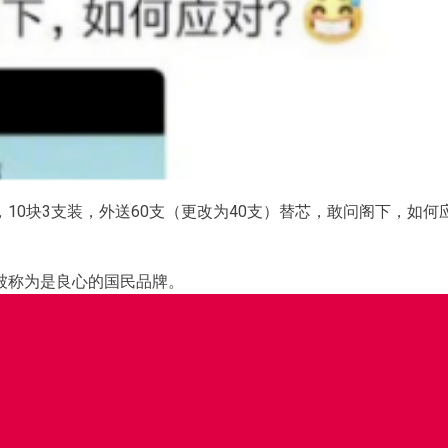
，10块3支装，外送60支（更改为40支）替芯，敢问阁下，如何
被称为是良心的国民品牌。