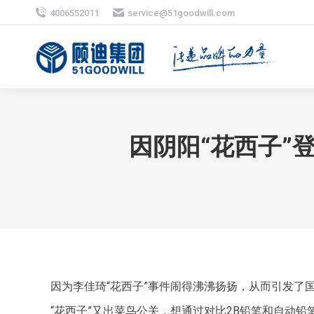
4006552011
service@51goodwill.com
因阴阳“花西子”
因为李佳琦“花西子”事件闹得沸沸扬扬，从而引发了
“花西子”又出菜鸟公关，想通过对比2B铅笔和自动