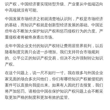
识产权，中国经济要实现转型升级、产业要从中低端迈向
中高端就没有可能。
中国发展市场经济之初就清楚地认识到，产权是市场经济
的基础，而知识产权就是创新型经济发展的基础。中国近
些年在不断加大保护知识产权和惩罚侵权行为的力度。严
重侵权者将被终身逐出市场。
去年中国企业支付的知识产权转让费用居世界前列，以后
随着制度完善只会进一步增加。我们支持符合市场规则
的、公平公正的知识产权交易，但决不允许强制转让知识
产权。
在这个问题上，说一尺不如行一寸。我在很多与外国企业
家见面的场合多次问他们，你们有哪些知识产权被侵犯的
案件可以直接向我提出来。如果有人因此打击报复，我们
将严加惩罚。请相信中国在保护知识产权问题上会不断采
取更加严格的制度和更加有效的监管。