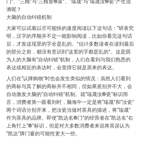
门”、“三顾”与“三顾冒®菜”、“瑞晟”与“瑞晟汝®瓷”产生混
淆呢？
大脑的自动纠错机制
大家可以试着以尽可能快的速度阅读以下这句话：“研表究
明，汉字的序顺并不定一能影响阅读，比如你看完这句话
后，才发这现里的字全是乱的。”估计多数读者在读到最后
的部分之前，都没有意识到“这里的字都是乱的”。这是因
为人的大脑有“自动纠错”机制，人们在看到与我们熟悉的
表达或相近的表达时，会觉得它就是原来的表达。
人们在“认牌购物”时也会发生类似的情况：虽然人们看到
的商标与其了解的商标并不相同，但如果差别并不大，会
自动激发大脑的“自动纠错”机制。就“瑞晟汝®瓷”标识而
言，消费者第一眼看到时，脑海中一定是将“瑞晟”和“汝瓷”
两个词语分别开来，把汝瓷当做对茶具的描述，将“瑞晟”
作为茶具的品牌。即使“凯达名®门”的经营者在“凯达名”右
上角打上“®”标识，但是对大多数消费者来说将其误认为
“凯达”牌门窗的可能性更大一些。