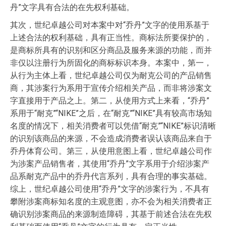
丹”文字具有合法的在先权利基础。
其次，世纪卓越公司对本案中对“乔丹”文字的使用系基于
上述合法的权利基础，具有正当性。商标法所要保护的，
是商标所具有的识别和区分商品及服务来源的功能，而并
非仅以注册行为所固化的商标标识本身。本案中，第一，
从行为主体上看，世纪卓越公司仅为耐克公司的产品销售
商，其涉案行为系用于宣传介绍相关产品，而非将涉案文
字直接用于产品之上。第二，从使用方式上来看，“乔丹”
系用于“耐克”“NIKE”之后，在“耐克”“NIKE”具有较高市场知
名度的情况下，相关消费者可以凭借“耐克”“NIKE”标识清晰
的识别该商品的来源，不会造成消费者误认该商品来自于
乔丹体育公司。第三，从使用意图上看，世纪卓越公司作
为涉案产品销售者，其使用“乔丹”文字系用于介绍涉案产
品系耐克产品中的乔丹代言系列，具有合理的事实基础。
综上，世纪卓越公司使用“乔丹”文字的涉案行为，不具有
攀附涉案商标知名度的主观意图，亦不会为相关消费者正
确识别涉案商品的来源制造障碍，其基于前述合法在先权