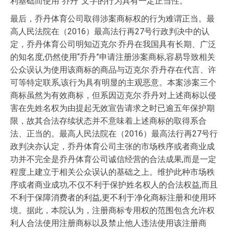
利基础而使用“乔丹”文字的行为具有一定正当性。
最后，乔丹体育公司取得涉案商标权的行为难谓正当。最
高人民法院在（2016）最高法行再27号行政判决中的认
定，乔丹体育公司明知迈克尔·乔丹在我国具有长期、广泛
的知名度,仍然使用“乔丹”申请注册涉案商标,容易导致相关
公众误认为使用该商标的商品与迈克尔·乔丹存在代言、许
可等特定联系,该行为具有明显的主观恶意。本案涉案三个
商标虽然为有效商标，但系因迈克尔·乔丹对上述商标以侵
害在先姓名权为由提起无效宣告请求之时已逾五年保护期
限，故其合法存续状态并不意味着上述商标的取得系合
法、正当的。最高人民法院在（2016）最高法行再27号行
政判决亦认定，乔丹体育公司主张的市场秩序或者商业成
功并不完全是乔丹体育公司诚信经营的合法成果,而是一定
程度上建立于相关公众误认的基础之上。维护此种市场秩
序或者商业成功,不仅不利于保护姓名权人的合法权益,而且
不利于保障消费者的利益,更不利于净化商标注册和使用环
境。据此，本院认为，注册商标专用权的范围包含允许权
利人合法使用注册商标以及禁止他人违法使用该注册商