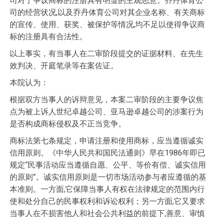
司对于争议商标的注册具有明显的主观恶意。乔丹体育公
司的经营状况,以及乔丹体育公司对其企业名称、有关商标
的宣传、使用、获奖、被保护等情况,均不足以使得争议商
标的注册具有合法性。
以上事实，有当事人在二审阶段提交的证据材料、在先生
效判决、开庭笔录等在案佐证。
本院认为：
根据双方当事人的诉辩意见，本案二审阶段的主要争议焦
点为被上诉人世纪卓越公司、亚马逊卓越公司的涉案行为
是否构成商标侵权及不正当竞争。
商标法第七条规定，申请注册和使用商标，应当遵循诚实
信用原则。《中华人民共和国民法通则》早在1986年即已
规定“民事活动应当遵循自愿、公平、等价有偿、诚实信用
的原则”。诚实信用原则是一切市场活动参与者应遵循的基
本准则。一方面,它保障当事人有权在法律规定的范围内行
使和处分自己的民事权利和诉讼权利；另一方面,它又要求
当事人在不损害他人和社会公共利益的前提下,善意、审慎