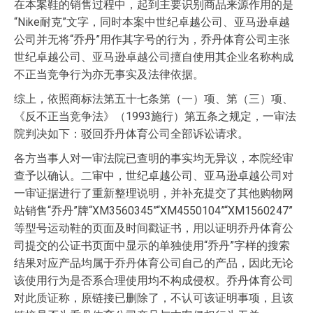
在本案鞋的销售过程中，起到主要识别商品来源作用的是
“Nike耐克”文字，同时本案中世纪卓越公司、亚马逊卓越
公司并无将“乔丹”用作其字号的行为，乔丹体育公司主张
世纪卓越公司、亚马逊卓越公司擅自使用其企业名称构成
不正当竞争行为亦无事实及法律依据。
综上，依照商标法第五十七条第（一）项、第（三）项、
《反不正当竞争法》（1993施行）第五条之规定，一审法
院判决如下：驳回乔丹体育公司全部诉讼请求。
各方当事人对一审法院已查明的事实均无异议，本院经审
查予以确认。二审中，世纪卓越公司、亚马逊卓越公司对
一审证据进行了重新整理说明，并补充提交了其他购物网
站销售“乔丹”牌“XM3560345”“XM4550104”“XM1560247”
等型号运动鞋的页面及时间戳证书，用以证明乔丹体育公
司提交的公证书页面中显示的单独使用“乔丹”字样的搜索
结果对应产品均属于乔丹体育公司自己的产品，因此无论
该使用行为是否系合理使用均不构成侵权。乔丹体育公司
对此质证称，原链接已删除了，不认可该证明事项，且该