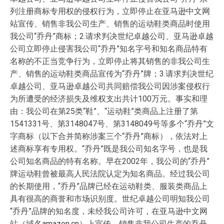
列注册商标专用权的侵权行为，立即停止在亚马逊中文网
站宣传、销售非我公司生产、销售的运动鞋类商品时使用
我公司“乔丹”商标；2.请求判决世纪卓越公司、亚马逊卓越
公司立即停止侵害我公司“乔丹”知名字号和知名商品特有
名称的不正当竞争行为，立即停止将其销售的非我公司生
产、销售的运动鞋类商品宣传为“乔丹”牌；3.请求判决世纪
卓越公司、亚马逊卓越公司共同赔偿我公司因涉案侵权行
为所遭受的经济损失及维权支出共计100万元。事实和理
由：我公司在第25类“鞋”、“运动鞋”类商品上注册了第
1541331号、第3148047号、第3148049号等多个“乔丹”文
字商标（以下合并简称涉案三个“乔丹”商标），依法对上
述商标享有专用权。“乔丹”既是我公司知名字号，也是我
公司知名商品的特有名称。早在2002年，我公司的“乔丹”
牌运动鞋曾被最高人民法院认定为知名商品。经过我公司
的长期使用，“乔丹”品牌已经在运动鞋类、服装类商品上
具有很高的商誉和市场识别度。世纪卓越公司明知我公司
“乔丹”品牌的知名度，未经我公司许可，在亚马逊中文网
站（域名amazon.cn）上宣传、销售非我公司生产的乔丹