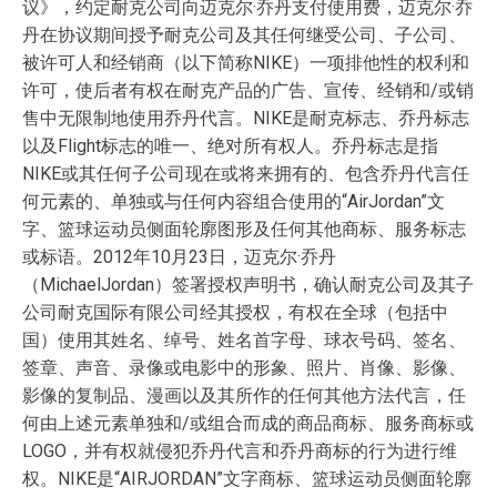
议》，约定耐克公司向迈克尔·乔丹支付使用费，迈克尔·乔
丹在协议期间授予耐克公司及其任何继受公司、子公司、
被许可人和经销商（以下简称NIKE）一项排他性的权利和
许可，使后者有权在耐克产品的广告、宣传、经销和/或销
售中无限制地使用乔丹代言。NIKE是耐克标志、乔丹标志
以及Flight标志的唯一、绝对所有权人。乔丹标志是指
NIKE或其任何子公司现在或将来拥有的、包含乔丹代言任
何元素的、单独或与任何内容组合使用的“AirJordan”文
字、篮球运动员侧面轮廓图形及任何其他商标、服务标志
或标语。2012年10月23日，迈克尔·乔丹
（MichaelJordan）签署授权声明书，确认耐克公司及其子
公司耐克国际有限公司经其授权，有权在全球（包括中
国）使用其姓名、绰号、姓名首字母、球衣号码、签名、
签章、声音、录像或电影中的形象、照片、肖像、影像、
影像的复制品、漫画以及其所作的任何其他方法代言，任
何由上述元素单独和/或组合而成的商品商标、服务商标或
LOGO，并有权就侵犯乔丹代言和乔丹商标的行为进行维
权。NIKE是“AIRJORDAN”文字商标、篮球运动员侧面轮廓