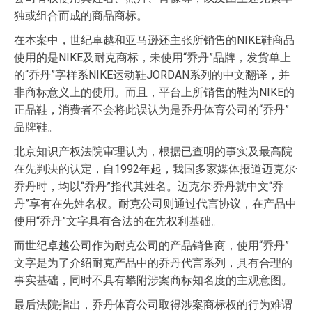
独或组合而成的商品商标。
在本案中，世纪卓越和亚马逊还主张所销售的NIKE鞋商品
使用的是NIKE及耐克商标，未使用“乔丹”品牌，发货单上
的“乔丹”字样系NIKE运动鞋JORDAN系列的中文翻译，并
非商标意义上的使用。而且，平台上所销售的鞋为NIKE的
正品鞋，消费者不会将此误认为是乔丹体育公司的“乔丹”
品牌鞋。
北京知识产权法院审理认为，根据已查明的事实及最高院
在先判决的认定，自1992年起，我国多家媒体报道迈克尔·
乔丹时，均以“乔丹”指代其姓名。迈克尔·乔丹就中文“乔
丹”享有在先姓名权。耐克公司则通过代言协议，在产品中
使用“乔丹”文字具有合法的在先权利基础。
而世纪卓越公司作为耐克公司的产品销售商，使用“乔丹”
文字是为了介绍耐克产品中的乔丹代言系列，具有合理的
事实基础，同时不具有攀附涉案商标知名度的主观意图。
最后法院指出，乔丹体育公司取得涉案商标权的行为难谓