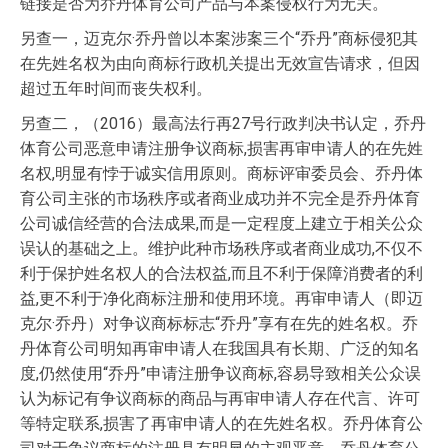
链接是否为乔丹体育公司产品与本案侵权行为无关。
另查一，迈克尔·乔丹曾以本案涉案三个“乔丹”商标侵犯其
在先姓名权为由向商标行政机关提出无效宣告请求，但因
超过五年时间而丧失权利。
另查二，（2016）最高法行再27号行政判决书认定，乔丹
体育公司恶意申请注册争议商标,损害再审申请人的在先姓
名权,明显有悖于诚实信用原则。商标评审委员会、乔丹体
育公司主张的市场秩序或者商业成功并不完全是乔丹体育
公司诚信经营的合法成果,而是一定程度上建立于相关公众
误认的基础之上。维护此种市场秩序或者商业成功,不仅不
利于保护姓名权人的合法权益,而且不利于保障消费者的利
益,更不利于净化商标注册和使用环境。再审申请人（即迈
克尔·乔丹）对争议商标标志“乔丹”享有在先的姓名权。乔
丹体育公司明知再审申请人在我国具有长期、广泛的知名
度,仍然使用“乔丹”申请注册争议商标,容易导致相关公众误
认为标记有争议商标的商品与再审申请人存在代言、许可
等特定联系,损害了再审申请人的在先姓名权。乔丹体育公