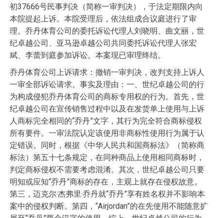
初37666号民事判决（简称一审判决），于法定期限内向
本院提起上诉。本院受理后，依法组成合议庭进行了审
理。乔丹体育公司的委托诉讼代理人刘晓明、曲文丽，世
纪卓越公司、亚马逊卓越公司共同委托诉讼代理人张宏
斌、李蕾到庭参加诉讼。本案现已审理终结。
乔丹体育公司上诉请求：撤销一审判决，改判支持上诉人
一审全部诉讼请求。事实及理由：一、世纪卓越公司的行
为构成侵犯乔丹体育公司的商标专用权的行为。首先，世
纪卓越公司在宣传销售过程中以及在发货单上使用与上诉
人商标完全相同的“乔丹”文字，其行为完全符合商标侵权
所有要件。一审法院认定该使用非商标性使用行为属于认
定错误。同时，根据《中华人民共和国商标法》（简称商
标法）第五十七条规定，在同种商品上使用相同商标时，
判定商标侵权不需要考虑混淆。其次，世纪卓越公司只要
明知或应知“乔丹”商标的存在，主观上就存在侵权故意。
第三，迈克尔·杰弗里·乔丹就“乔丹”享有姓名权并不影响本
案中的侵权判断。第四，“Airjordan”的在先使用不能随意扩