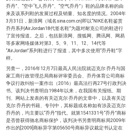
乔丹”、“空中飞人乔丹”、“空气乔丹”）鞋的品牌名称的由
来及该系列鞋的发展过程及销量、知名度的情况。2004年
3月31日，新浪网（域名sina.com.cn)即以“NIKE名鞋鉴赏
乔丹系列AirJordan18代签名鞋”为题对耐克公司的鞋进行
了宣传报道。之后，包括新浪网、搜狐网、腾讯网、网易
等多家网络媒体对第3、5、9、11、12、14代等
“AirJordan”系列鞋进行了报道，其中多次使用“乔丹鞋”字
样。
另查一，2016年12月7日最高人民法院就迈克尔·乔丹与国
家工商行政管理总局商标评审委员会、乔丹体育公司商标
争议行政纠纷一案作出（2016）最高法行再27号行政判决
书。该判决书查明自1984年以来，在我国有关报纸、期
刊、网站上发表的有关迈克尔·乔丹的文章中，以及有关迈
克尔·乔丹的书籍、专刊中，其标题或名称如有涉及迈克尔·
乔丹的，均主要以“乔丹”指代。就第1541331号“乔丹”商标
是否曾获得驰名商标保护，该判决书另查明商标局2009年
作出的[2009]商标异字第05650号商标异议裁定书认定在