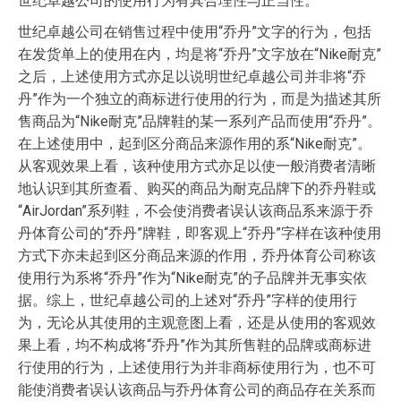
世纪卓越公司的使用行为有其合理性与正当性。
世纪卓越公司在销售过程中使用“乔丹”文字的行为，包括
在发货单上的使用在内，均是将“乔丹”文字放在“Nike耐克”
之后，上述使用方式亦足以说明世纪卓越公司并非将“乔
丹”作为一个独立的商标进行使用的行为，而是为描述其所
售商品为“Nike耐克”品牌鞋的某一系列产品而使用“乔丹”。
在上述使用中，起到区分商品来源作用的系“Nike耐克”。
从客观效果上看，该种使用方式亦足以使一般消费者清晰
地认识到其所查看、购买的商品为耐克品牌下的乔丹鞋或
“AirJordan”系列鞋，不会使消费者误认该商品系来源于乔
丹体育公司的“乔丹”牌鞋，即客观上“乔丹”字样在该种使用
方式下亦未起到区分商品来源的作用，乔丹体育公司称该
使用行为系将“乔丹”作为“Nike耐克”的子品牌并无事实依
据。综上，世纪卓越公司的上述对“乔丹”字样的使用行
为，无论从其使用的主观意图上看，还是从使用的客观效
果上看，均不构成将“乔丹”作为其所售鞋的品牌或商标进
行使用的行为，上述使用行为并非商标使用行为，也不可
能使消费者误认该商品与乔丹体育公司的商品存在关系而