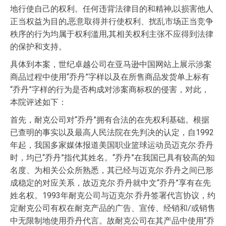
地行使自己的权利。任何违背法律目的和精神,以损害他人
正当权益为目的,恶意取得并行使权利、扰乱市场正当竞争
秩序的行为均属于权利滥用,其相关权利主张不应得到法律
的保护和支持。
具体到本案，世纪卓越公司在亚马逊中国网站上展示涉案
商品过程中使用“乔丹”字样以及在所售商品发货单上标有
“乔丹”字样的行为是否构成对涉案商标权的侵害，对此，
本院评述如下：
首先，耐克公司对“乔丹”拥有合法的在先权利基础。根据
已查明的事实以及最高人民法院在先判决的认定，自1992
年起，我国多家媒体报道美国职业篮球运动员迈克尔·乔丹
时，均已“乔丹”指代其姓名。“乔丹”在我国已具有较高的知
名度、为相关公众所熟悉，其已经与迈克尔·乔丹之间已形
成稳定的对应关系，故迈克尔·乔丹就中文“乔丹”享有在先
姓名权。1993年耐克公司与迈克尔·乔丹签署代言协议，约
定耐克公司有权在耐克产品的广告、宣传、经销和/或销售
中无限制地使用乔丹代言。故耐克公司在其产品中使用“乔