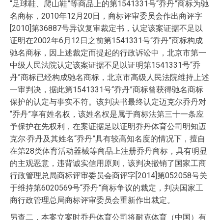
“足球鞋、爬山鞋”等商品上的第1541331号“乔丹”商标为驰
名商标，2010年12月20日，商标评审委员会作出商评字
[2010]第36887号异议复审裁定书，认定该案证据不足以
证明在2002年6月12日之前第1541331号“乔丹”商标构成
驰名商标，因上述裁定而提起的行政诉讼中，北京市第一
中级人民法院认定该案证据不足以证明第1541331号“乔
丹”商标已经构成驰名商标，北京市高级人民法院维持上述
一审判决，据此第1541331号“乔丹”商标曾获得驰名商标
保护的认定与事实不符。该判决书最终认定迈克尔乔丹对
“乔丹”享有姓名权，该姓名权是属于商标法第三十一条应
予保护在先权利，在案证据足以证明乔丹体育公司明知迈
克尔·乔丹及其姓名“乔丹”具有较高知名度的情况下，擅自
在第28类体育活动器械等商品上注册乔丹商标，具有明显
的主观恶意，违背诚实信用原则，该判决撤销了国家工商
行政管理总局商标评审委员会商评字[2014]第052058号关
于维持第6020569号“乔丹”商标争议的裁定，判决国家工
商行政管理总局商标评审委员会重新作出裁定。
另查二，本案立案时乔丹体育公司将耐克体育（中国）有