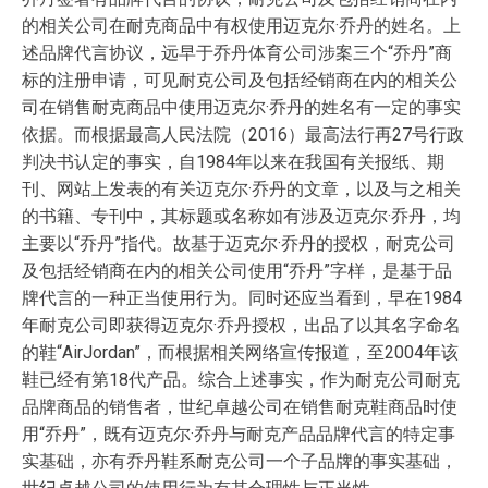
的相关公司在耐克商品中有权使用迈克尔·乔丹的姓名。上
述品牌代言协议，远早于乔丹体育公司涉案三个“乔丹”商
标的注册申请，可见耐克公司及包括经销商在内的相关公
司在销售耐克商品中使用迈克尔·乔丹的姓名有一定的事实
依据。而根据最高人民法院（2016）最高法行再27号行政
判决书认定的事实，自1984年以来在我国有关报纸、期
刊、网站上发表的有关迈克尔·乔丹的文章，以及与之相关
的书籍、专刊中，其标题或名称如有涉及迈克尔·乔丹，均
主要以“乔丹”指代。故基于迈克尔·乔丹的授权，耐克公司
及包括经销商在内的相关公司使用“乔丹”字样，是基于品
牌代言的一种正当使用行为。同时还应当看到，早在1984
年耐克公司即获得迈克尔·乔丹授权，出品了以其名字命名
的鞋“AirJordan”，而根据相关网络宣传报道，至2004年该
鞋已经有第18代产品。综合上述事实，作为耐克公司耐克
品牌商品的销售者，世纪卓越公司在销售耐克鞋商品时使
用“乔丹”，既有迈克尔·乔丹与耐克产品品牌代言的特定事
实基础，亦有乔丹鞋系耐克公司一个子品牌的事实基础，