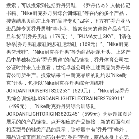
搜索，可以搜索到包括乔丹男鞋、《乔丹传奇》人物传记
书籍、“Nike耐克乔丹男综合训练鞋”等在内的多个产品，
搜索结果页面左上角有“品牌专页”四字，下方有“乔丹亚马
逊品牌专页乔丹男鞋”等小字。搜索出来的鞋类产品有“[元
旦年货节]乔丹男鞋（179元）”、“PUMA女士SKY”、“[清仓
秒杀]乔丹男鞋板鞋跑步鞋运动鞋（169元）”、“Nike耐克
男篮球鞋”、“Nike耐克乔丹男”等为商品标题开头。上述产
品中单独标注有“乔丹男鞋”的商品链接，乔丹体育公司在
公证时并未点击查看，世纪卓越公司称上述商品为乔丹体
育公司所生产。搜索结果当中耐克品牌的鞋均以“Nike耐
克”开头，包括以“Nike耐克乔丹男综合训练鞋
JORDANTRAINERST820253”（529元）、“Nike耐克乔丹
男综合训练鞋JORDANFLIGHTFLEXTRAINER2768911”
（499元）、“Nike耐克乔丹男综合训练鞋
JORDANFLIGHTORIGIN3820245”（599元）为标题加图片
展示的的产品链接。点开相应的产品链接，新的页面有对
相应型号的鞋类产品的展示，除标题中有“乔丹”字样外，
商品详情页面其他部分并无“乔丹”字样，商品本身上亦无