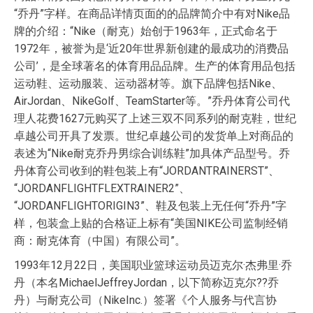
“乔丹”字样。在商品详情页面的的品牌简介中有对Nike品
牌的介绍：“Nike（耐克）始创于1963年，正式命名于
1972年，被誉为是‘近20年世界新创建的最成功的消费品
公司’，是全球著名的体育用品品牌。生产的体育用品包括
运动鞋、运动服装、运动器材等。旗下品牌包括Nike、
AirJordan、NikeGolf、TeamStarter等。”乔丹体育公司代
理人花费1627元购买了上述三双不同系列的耐克鞋，世纪
卓越公司开具了发票。世纪卓越公司的发货单上对商品的
表述为“Nike耐克乔丹男综合训练鞋”加具体产品型号。乔
丹体育公司收到的鞋包装上有“JORDANTRAINERST”、
“JORDANFLIGHTFLEXTRAINER2”、
“JORDANFLIGHTORIGIN3”、鞋及包装上无任何“乔丹”字
样，包装盒上贴的合格证上标有“美国NIKE公司监制经销
商：耐克体育（中国）有限公司”。
1993年12月22日，美国职业篮球运动员迈克尔·杰弗里·乔
丹（本名MichaelJeffreyJordan，以下简称迈克尔??乔
丹）与耐克公司（NikeInc.）签署《个人服务与代言协