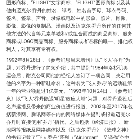
图形商标、“FLIGHT”文字商标、“FLIGHT”图形商标以及其
他由迈克尔·乔丹的姓名、绰号、姓名首字母、球衣号码、
签名、签章、声音、录像或电影中的形象、照片、肖像、
影像、影像的复制品、漫画以及迈克尔·乔丹所作的任何其
他方法的代言等元素单独和/或组合而成的商品商标、服务
商标或LOGO商品商标、服务商标或者语标的唯一、排他权
利人，对其享有专有权。
1992年8月28日，《参考消息周末增刊》以“‘飞人’乔丹”为
题，对乔丹进行了简短介绍，其中提到“1984年洛杉矶奥
运会后，耐克公司同他的经纪人签订了一项合同，决定用
他的名字为一种新鞋命名，这种名为‘飞人乔丹’的运动鞋第
一年的营业额超过1亿美元。”1993年10月24日，《参考消
息》以“‘飞人’乔丹隐退‘明星’效应大增”为题，对乔丹退役后
名声远播及带来的商业价值进行报道。2003年至2017年包
括新浪网、腾讯网等在内的网络媒体在提到或报道迈克尔·
乔丹时直接使用“乔丹”指代。之后包括《经济日报》、新
浪网等报纸及网络媒体以及《迈克尔·乔丹》《篮球之神》
的书籍记载了“飞人乔丹”系列（“AirJordan”，又译作“空中