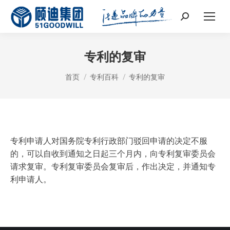
Search:
专利的复审
您在这里：
首页
专利百科
专利的复审
专利申请人对国务院专利行政部门驳回申请的决定不服
的，可以自收到通知之日起三个月内，向专利复审委员会
请求复审。专利复审委员会复审后，作出决定，并通知专
利申请人。