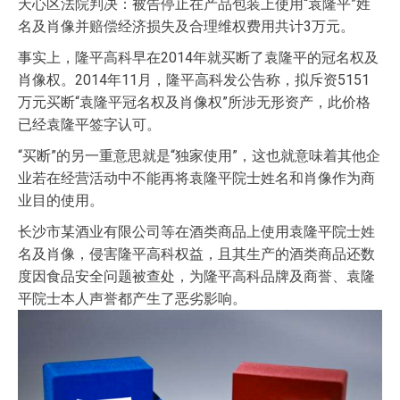
天心区法院判决：被告停止在产品包装上使用“袁隆平”姓
名及肖像并赔偿经济损失及合理维权费用共计3万元。
事实上，隆平高科早在2014年就买断了袁隆平的冠名权及
肖像权。2014年11月，隆平高科发公告称，拟斥资5151
万元买断“袁隆平冠名权及肖像权”所涉无形资产，此价格
已经袁隆平签字认可。
“买断”的另一重意思就是“独家使用”，这也就意味着其他企
业若在经营活动中不能再将袁隆平院士姓名和肖像作为商
业目的使用。
长沙市某酒业有限公司等在酒类商品上使用袁隆平院士姓
名及肖像，侵害隆平高科权益，且其生产的酒类商品还数
度因食品安全问题被查处，为隆平高科品牌及商誉、袁隆
平院士本人声誉都产生了恶劣影响。