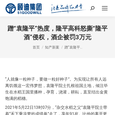
Search:
蹭“袁隆平”热度，隆平高科怒撕“隆平
酒”侵权，酒企被罚3万元
您在这里：
首页
知产新案
蹭“袁隆平…
“人就像一粒种子，要做一粒好种子”。为实现让所有人远
离饥饿这一宏伟梦想，袁隆平院士扎根祖国土地，倾注毕
生在水稻王国里播种，孕育，浇灌，耕耘，直至结出金黄
饱满的稻穗。
2021年5月22日13时07分，“杂交水稻之父”袁隆平院士带
着“禾下乘凉梦的成绩单”走了，享年91岁。比他的离开更