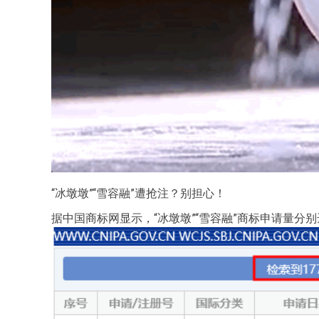
“冰墩墩”“雪容融”遭抢注？别担心！
据中国商标网显示，“冰墩墩”“雪容融”商标申请量分别