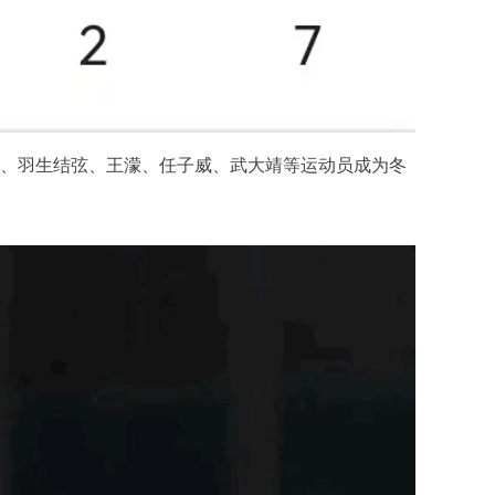
爱凌、羽生结弦、王濛、任子威、武大靖等运动员成为冬