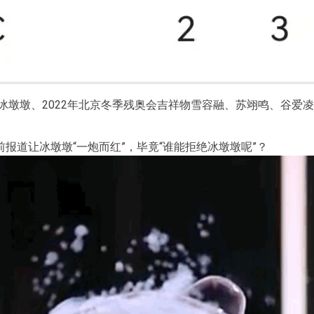
物冰墩墩、2022年北京冬季残奥会吉祥物雪容融、苏翊鸣、谷
报道让冰墩墩“一炮而红”，毕竟“谁能拒绝冰墩墩呢”？