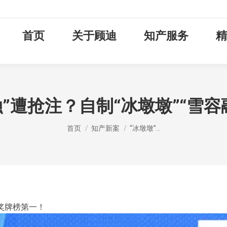
首页
关于顾迪
知产服务
精
融”遭抢注？自制“冰墩墩”“雪
您在这里：
首页
知产新案
“冰墩墩”…
奥奖牌榜第一！