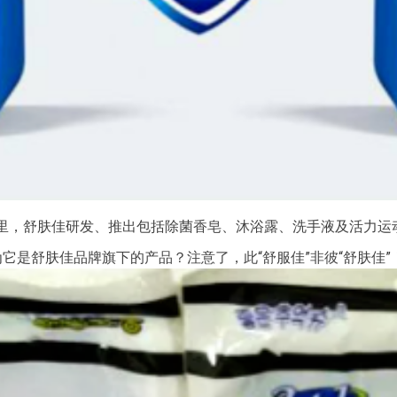
间里，舒肤佳研发、推出包括除菌香皂、沐浴露、洗手液及活力运
它是舒肤佳品牌旗下的产品？注意了，此“舒服佳”非彼“舒肤佳”