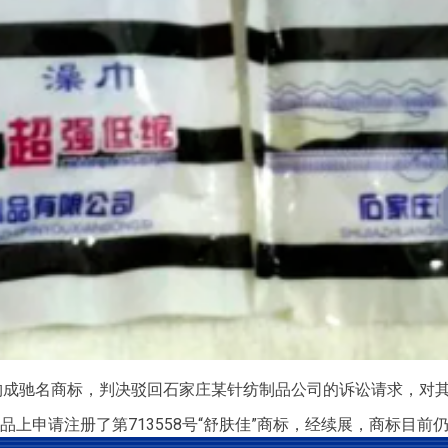
构成驰名商标，判决驳回石家庄某针纺制品公司的诉讼请求，对其
商品上申请注册了第713558号“舒肤佳”商标，经续展，商标目前