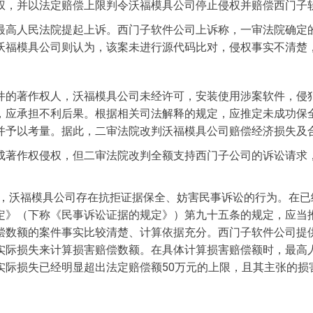
权，并以法定赔偿上限判令沃福模具公司停止侵权并赔偿西门子软
最高人民法院提起上诉。西门子软件公司上诉称，一审法院确定
沃福模具公司则认为，该案未进行源代码比对，侵权事实不清楚
件的著作权人，沃福模具公司未经许可，安装使用涉案软件，侵
，应承担不利后果。根据相关司法解释的规定，应推定未成功保
予以考量。据此，二审法院改判沃福模具公司赔偿经济损失及合
著作权侵权，但二审法院改判全额支持西门子公司的诉讼请求，将
，沃福模具公司存在抗拒证据保全、妨害民事诉讼的行为。在已
定》（下称《民事诉讼证据的规定》）第九十五条的规定，应当
偿数额的案件事实比较清楚、计算依据充分。西门子软件公司提
实际损失来计算损害赔偿数额。在具体计算损害赔偿额时，最高
实际损失已经明显超出法定赔偿额50万元的上限，且其主张的损