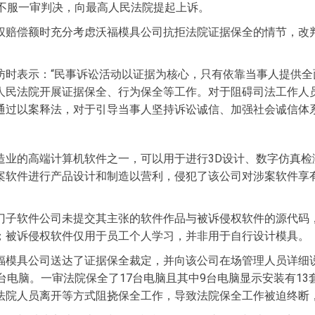
均不服一审判决，向最高人民法院提起上诉。
权赔偿额时充分考虑沃福模具公司抗拒法院证据保全的情节，改判
访时表示：“民事诉讼活动以证据为核心，只有依靠当事人提供
人民法院开展证据保全、行为保全等工作。对于阻碍司法工作人
通过以案释法，对于引导当事人坚持诉讼诚信、加强社会诚信体系
造业的高端计算机软件之一，可以用于进行3D设计、数字仿真检
案软件进行产品设计和制造以营利，侵犯了该公司对涉案软件享
门子软件公司未提交其主张的软件作品与被诉侵权软件的源代码
；被诉侵权软件仅用于员工个人学习，并非用于自行设计模具。
福模具公司送达了证据保全裁定，并向该公司在场管理人员详细
台电脑。一审法院保全了17台电脑且其中9台电脑显示安装有1
法院人员离开等方式阻挠保全工作，导致法院保全工作被迫终断