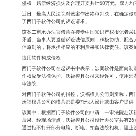
侵权，赔偿经济损失及合理开支共计60万元。双方
近日，最高人民法院对该案作出终审判决，在确定侵
了西门子软件公司的诉讼请求。
该案二审承办法官傅蕾在接受中国知识产权报记者采
矛盾。当事人要遵循诉讼诚信原则，积极协助、配合
信原则的，将承担相应的不利后果和法律责任。该案
擅用软件构成侵权
西门子软件公司在起诉书中表示，涉案软件是面向制
作权应受法律保护。沃福模具公司未经许可，使用涉
审法院。
对西门子软件公司的指控，沃福模具公司则辩称，西
沃福模具公司的模具都是委托他人设计或由客户提供
该案中，根据西门子软件公司的申请，一审法院赴沃
后果。经现场清点，沃福模具公司设计办公室共有26
通过拒不打开部分电脑、断电、扣留法院相机、阻止