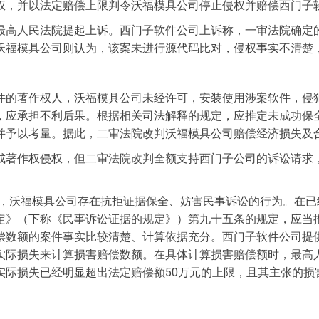
权，并以法定赔偿上限判令沃福模具公司停止侵权并赔偿西门子软
最高人民法院提起上诉。西门子软件公司上诉称，一审法院确定
沃福模具公司则认为，该案未进行源代码比对，侵权事实不清楚
件的著作权人，沃福模具公司未经许可，安装使用涉案软件，侵
，应承担不利后果。根据相关司法解释的规定，应推定未成功保
予以考量。据此，二审法院改判沃福模具公司赔偿经济损失及合
著作权侵权，但二审法院改判全额支持西门子公司的诉讼请求，将
，沃福模具公司存在抗拒证据保全、妨害民事诉讼的行为。在已
定》（下称《民事诉讼证据的规定》）第九十五条的规定，应当
偿数额的案件事实比较清楚、计算依据充分。西门子软件公司提
实际损失来计算损害赔偿数额。在具体计算损害赔偿额时，最高
实际损失已经明显超出法定赔偿额50万元的上限，且其主张的损