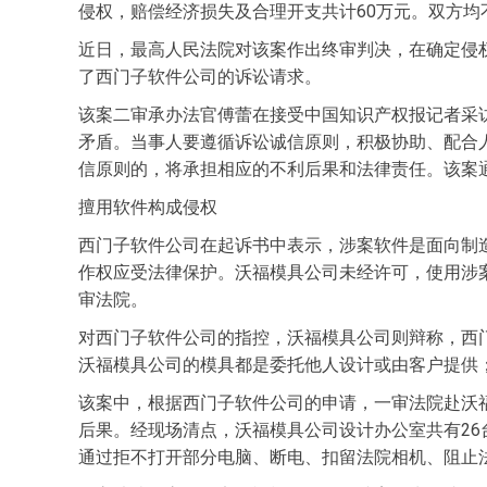
侵权，赔偿经济损失及合理开支共计60万元。双方
近日，最高人民法院对该案作出终审判决，在确定侵
了西门子软件公司的诉讼请求。
该案二审承办法官傅蕾在接受中国知识产权报记者采
矛盾。当事人要遵循诉讼诚信原则，积极协助、配合
信原则的，将承担相应的不利后果和法律责任。该案
擅用软件构成侵权
西门子软件公司在起诉书中表示，涉案软件是面向制
作权应受法律保护。沃福模具公司未经许可，使用涉
审法院。
对西门子软件公司的指控，沃福模具公司则辩称，西
沃福模具公司的模具都是委托他人设计或由客户提供
该案中，根据西门子软件公司的申请，一审法院赴沃
后果。经现场清点，沃福模具公司设计办公室共有26
通过拒不打开部分电脑、断电、扣留法院相机、阻止