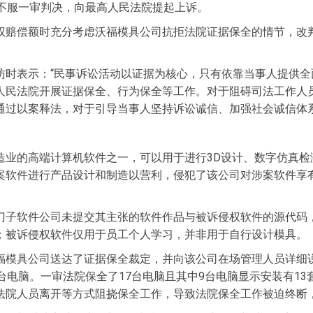
均不服一审判决，向最高人民法院提起上诉。
权赔偿额时充分考虑沃福模具公司抗拒法院证据保全的情节，改判
访时表示：“民事诉讼活动以证据为核心，只有依靠当事人提供
人民法院开展证据保全、行为保全等工作。对于阻碍司法工作人
通过以案释法，对于引导当事人坚持诉讼诚信、加强社会诚信体系
造业的高端计算机软件之一，可以用于进行3D设计、数字仿真检
案软件进行产品设计和制造以营利，侵犯了该公司对涉案软件享
门子软件公司未提交其主张的软件作品与被诉侵权软件的源代码
；被诉侵权软件仅用于员工个人学习，并非用于自行设计模具。
福模具公司送达了证据保全裁定，并向该公司在场管理人员详细
台电脑。一审法院保全了17台电脑且其中9台电脑显示安装有1
法院人员离开等方式阻挠保全工作，导致法院保全工作被迫终断