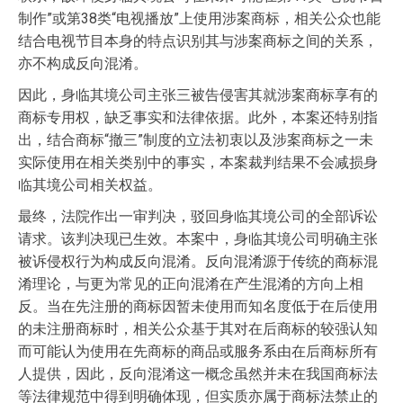
制作”或第38类“电视播放”上使用涉案商标，相关公众也能
结合电视节目本身的特点识别其与涉案商标之间的关系，
亦不构成反向混淆。
因此，身临其境公司主张三被告侵害其就涉案商标享有的
商标专用权，缺乏事实和法律依据。此外，本案还特别指
出，结合商标“撤三”制度的立法初衷以及涉案商标之一未
实际使用在相关类别中的事实，本案裁判结果不会减损身
临其境公司相关权益。
最终，法院作出一审判决，驳回身临其境公司的全部诉讼
请求。该判决现已生效。本案中，身临其境公司明确主张
被诉侵权行为构成反向混淆。反向混淆源于传统的商标混
淆理论，与更为常见的正向混淆在产生混淆的方向上相
反。当在先注册的商标因暂未使用而知名度低于在后使用
的未注册商标时，相关公众基于其对在后商标的较强认知
而可能认为使用在先商标的商品或服务系由在后商标所有
人提供，因此，反向混淆这一概念虽然并未在我国商标法
等法律规范中得到明确体现，但实质亦属于商标法禁止的