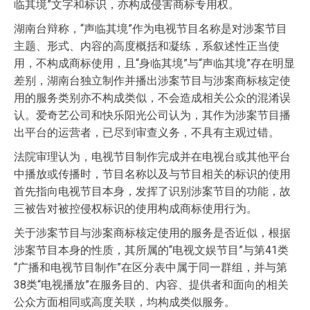
临其境”文字和标识，亦构成侵害商标专用权。
湖南台辩称，“声临其境”作为电视节目名称是对涉案节目
主题、形式、内容的高度概括和凝练，系叙述性正当使
用，不构成商标使用，且“身临其境”与“声临其境”存在明显
差别，湖南台独立制作并播出涉案节目与涉案商标核定使
用的服务类别亦不构成类似，不会造成相关公众的混淆误
认。爱奇艺公司和快乐阳光公司认为，其作为涉案节目播
出平台的运营者，已尽到审查义务，不具有主观过错。
法院审理认为，电视节目制作完成并在电视台或其他平台
中播放或传播时，节目名称以及与节目相关的标识的使用
首先指向电视节目本身，发挥了识别涉案节目的功能，故
三被告对被控侵权标识的使用构成商标使用行为。
关于涉案节目与涉案商标核定使用的服务是否近似，根据
涉案节目本身的性质，其所属的“电视文娱节目”与第41类
“广播和电视节目制作”在区分表中属于同一群组，并与第
38类“电视播放”在服务目的、内容、提供者和面向的相关
公众方面相同或高度关联，均构成类似服务。