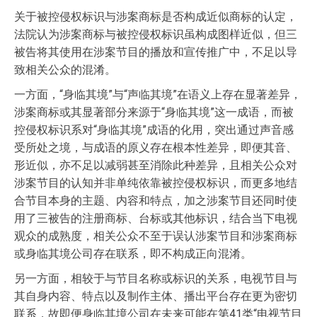
关于被控侵权标识与涉案商标是否构成近似商标的认定，
法院认为涉案商标与被控侵权标识虽构成图样近似，但三
被告将其使用在涉案节目的播放和宣传推广中，不足以导
致相关公众的混淆。
一方面，“身临其境”与“声临其境”在语义上存在显著差异，
涉案商标或其显著部分来源于“身临其境”这一成语，而被
控侵权标识系对“身临其境”成语的化用，突出通过声音感
受所处之境，与成语的原义存在根本性差异，即便其音、
形近似，亦不足以减弱甚至消除此种差异，且相关公众对
涉案节目的认知并非单纯依靠被控侵权标识，而更多地结
合节目本身的主题、内容和特点，加之涉案节目还同时使
用了三被告的注册商标、台标或其他标识，结合当下电视
观众的成熟度，相关公众不至于误认涉案节目和涉案商标
或身临其境公司存在联系，即不构成正向混淆。
另一方面，相较于与节目名称或标识的关系，电视节目与
其自身内容、特点以及制作主体、播出平台存在更为密切
联系，故即便身临其境公司在未来可能在第41类“电视节目