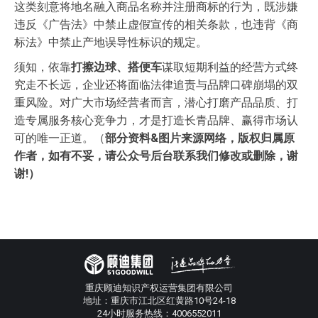
这类刻意将地名融入商品名称并注册商标的行为，既涉嫌
违反《广告法》中禁止虚假宣传的相关条款，也违背
《商
标法》
中禁止产地误导性标识的规定。
须知，依靠
打擦边球、搭便车
谋取短期利益的经营方式终
究走不长远，企业还将面临法律追责与品牌口碑崩塌的双
重风险。对广大市场经营者而言，潜心打磨产品品质、打
造专属服务核心竞争力，才是打造长青品牌、赢得市场认
可的唯一正道。（
部分资料&图片来源网络，版权归属原
作者，如有不妥，请公众号后台联系我们修改或删除，谢
谢!）
重庆顾迪知识产权运营集团有限公司
地址：重庆市江北区红黄路10号24-18
24小时服务热线：4006552011