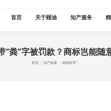
首页
关于顾迪
知产服务
精
带“粪”字被罚款？商标岂能随
您在这里：
首页
知产新案
因商标带“…