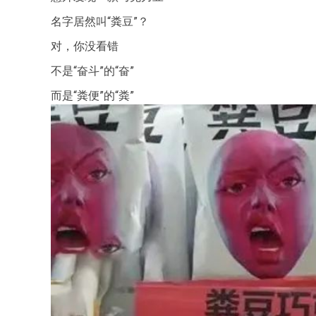
名字居然叫“粪豆”？
对，你没看错
不是“奋斗”的“奋”
而是“粪便”的“粪”