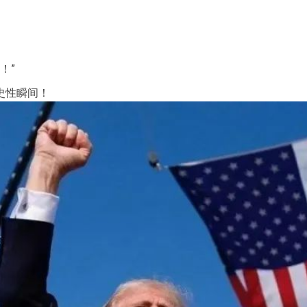
！”
史性瞬间！