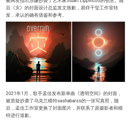
被网友指出涉嫌抄袭了艺术家Stuart Lippincott的创意。随
后《灾》的封面设计总监发文致歉，易烊千玺工作室转
发，承认的确有借鉴和参考。
2021年1月，歌手孟佳发布新单曲《透明空间》的封面，
被质疑抄袭了乌克兰模特sashabarss的一张写真照，随
后，孟佳工作室更换了封面图片，并联系了原摄影者和模
特进行道歉。