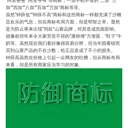
“阿里爸爸”“阿里爷爷”等商标；一加手机申请的“二加”“三
加”“四加”“八加”“百加”“万加”商标等等。
虽然“钟薛低”“钟薛不高”商标和这些商标一样都充满了沙雕
且欢乐的气息，但在商标布局方面，却是明智之举。显然
是为防止将来出现“同款”山寨品牌，对其造成负面影响。
就像前些年来令大家苦笑不得的“康帅傅”方便面，“旺子”牛
奶等。虽然现在我们看好像很容易分辨，但当年因看错而
买到山寨产品的不在少数，给正品造成了不小的损失。
钟薛高虽然在价格上引起一众网友的吐槽，但从商标布局
来看，却是所有商家应当学习的对象。