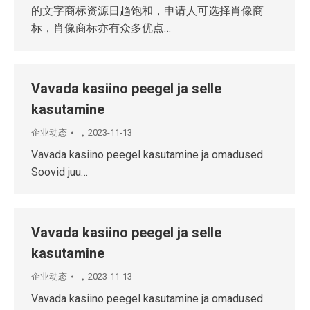
的文字商标资源日趋饱和，申请人可选择肖像商
标，肖像商标亦有众多优点…
Vavada kasiino peegel ja selle
kasutamine
企业动态
2023-11-13
Vavada kasiino peegel kasutamine ja omadused
Soovid juu…
Vavada kasiino peegel ja selle
kasutamine
企业动态
2023-11-13
Vavada kasiino peegel kasutamine ja omadused