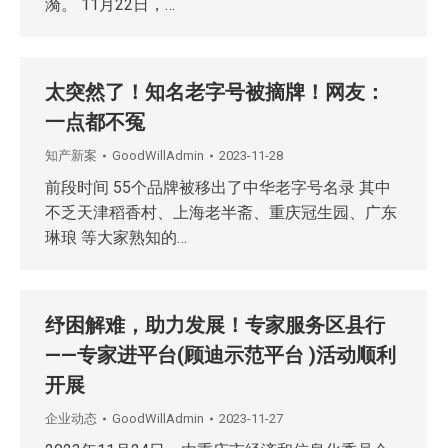
漪。 11月22日，…
太突然了！知名老字号被摘牌！网友：
一点都不冤
知产新案
GoodWillAdmin
2023-11-28
前段时间 55个品牌被移出了中华老字号名录 其中
不乏天津稻香村、上海老半斋、重庆冠生园、广东
琳琅 等大家熟知的…
纾困解难，助力发展！专家服务区县行
——专家进平台(顾迪示范平台 )活动顺利
开展
企业动态
GoodWillAdmin
2023-11-27